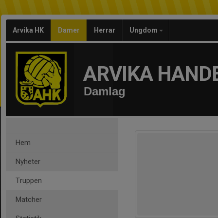
Arvika HK
Damer
Herrar
Ungdom
ARVIKA HAND
Damlag
Hem
Nyheter
Truppen
Matcher