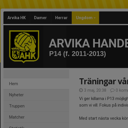
Arvika HK
Damer
Herrar
Ungdom
ARVIKA HAND
P14 (f. 2011-2013)
Träningar vå
Hem
3 maj, 20:38
0 kom
Nyheter
Vi ger killarna i P13 möjlig
som vi vill. Fokus på indiv
Truppen
Matcher
Med start nästa vecka kör 