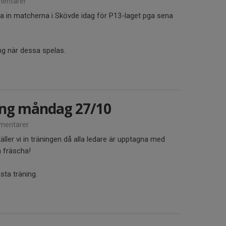
entarer
la in matcherna i Skövde idag för P13-laget pga sena
ng när dessa spelas.
ning måndag 27/10
mentarer
ler vi in träningen då alla ledare är upptagna med
h fräscha!
sta träning.