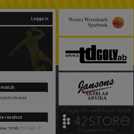
Logga in
 match
match inbokad
e resultat
 mar 12:00
| P13 Väst - P13 Väst SD 2 Nordost (2x20min)