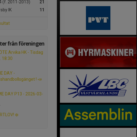
 (f. 2011-2013)
21
sby IK
11
sultat
er från föreningen
E Arvika HK - Tisdag
. 18:30
E DAY -
shandbollsgänget ! 📣
E DAY P13 - 2026-03-
r
RTLOV! ❄️