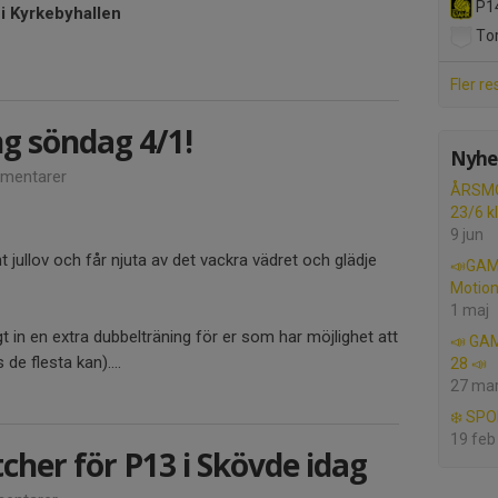
P14
 i Kyrkebyhallen
Tor
Fler re
g söndag 4/1!
Nyhet
mentarer
ÅRSMÖT
23/6 kl
9 jun
int jullov och får njuta av det vackra vädret och glädje
📣GAM
Motion
1 maj
t in en extra dubbelträning för er som har möjlighet att
📣 GAM
e flesta kan)....
28 📣
27 ma
❄️ SPO
19 feb
cher för P13 i Skövde idag