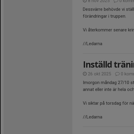
8 nov 2025
0 komm
Dessvärre behövde vi stäl
förändringar i truppen.
Vi återkommer senare kri
//Ledarna
Inställd trä
26 okt 2025
0 kom
Imorgon måndag 27/10 stäl
annat eller inte är hela oc
Vi siktar på torsdag för nä
//Ledarna