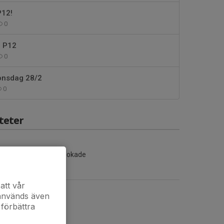
P12!
0
r P12
0
 onsdag 28/2
0
teter
Inga aktiviteter inbokade
att vår
 används även
 förbättra