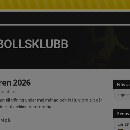
BOLLSKLUBB
ren 2026
Nästa
mentarer
Ingen 
het till träning under maj månad och in i juni om allt går
iduell utveckling och förmåga.
Senast
vi på:
Lör 28