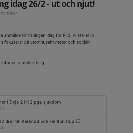
ng idag 26/2 - ut och njut!
mentarer
anmälda till träningen idag för P12. Vi ställer in
ch fokuserar på utomhusaktiviteter och socialt
nför en matchrik helg...
her i Deje 21/12 pga sjukdom
0
2 drar till Karlstad och Hellton Cup 💥
0