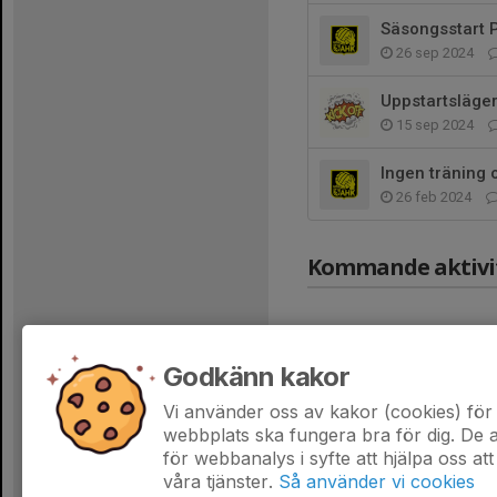
Säsongsstart 
26 sep 2024
Uppstartsläge
15 sep 2024
Ingen träning
26 feb 2024
Kommande aktivi
Godkänn kakor
Vi använder oss av kakor (cookies) för 
Hela kalendern
webbplats ska fungera bra för dig. De
för webbanalys i syfte att hjälpa oss att
våra tjänster.
Så använder vi cookies