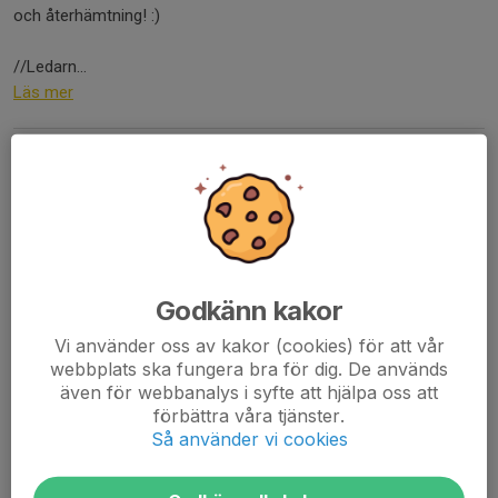
och återhämtning! :)
//Ledarn...
Läs mer
Gott Nytt År - njut av fest och tagga
för omstart
29 dec 2023
0 kommentarer
Godkänn kakor
Vi använder oss av kakor (cookies) för att vår
webbplats ska fungera bra för dig. De används
även för webbanalys i syfte att hjälpa oss att
förbättra våra tjänster.
Så använder vi cookies