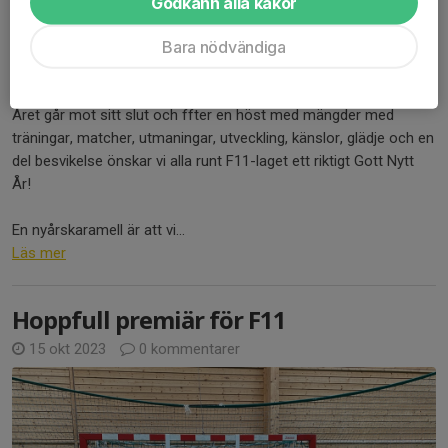
Godkänn alla kakor
Bara nödvändiga
Året går mot sitt slut och ffter en höst med mängder med
träningar, matcher, utmaningar, utveckling, känslor, glädje och en
del besvikelse önskar vi alla runt F11-laget ett riktigt Gott Nytt
År!
En nyårskaramell är att vi...
Läs mer
Hoppfull premiär för F11
15 okt 2023
0 kommentarer