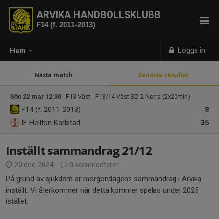
ARVIKA HANDBOLLSKLUBB
F14 (f. 2011-2013)
Logga in
Hem
Nästa match
Senaste resultat
Sön 22 mar 12:30
- F13 Väst - F13/14 Väst SD 2 Norra (2x20min)
F14 (f. 2011-2013)
8
IF Hellton Karlstad
35
Inställt sammandrag 21/12
20 dec 2024
0 kommentarer
På grund av sjukdom är morgondagens sammandrag i Arvika
inställt. Vi återkommer när detta kommer spelas under 2025
istället.