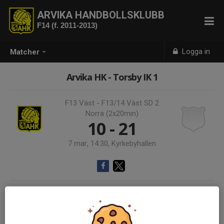
ARVIKA HANDBOLLSKLUBB
F14 (f. 2011-2013)
Logga in
Matcher
Arvika HK - Torsby IK 1
F13 Väst - F13/14 Väst SD 2
Norra (2x20min)
10 - 21
7 mar, 14:30, Kyrkebyhallen
Samling 13:30
Endast kallade kunde anmäla sig till aktiviteten. 18 personer var kallade.
Logga in här