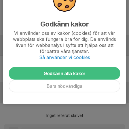
En hemmamatch mot Torsby
Svara så snart ni kan.
Sekretariat Kincsö Kayla
Kiosk Valentina och Liberta
Matchvärd Alice
Godkänn kakor
Tvätt Någon anmäler sig i svaret i kallelsen
Vi använder oss av kakor (cookies) för att vår
webbplats ska fungera bra för dig. De används
även för webbanalys i syfte att hjälpa oss att
Laguppställning
förbättra våra tjänster.
Så använder vi cookies
Ingen uppställning ifylld
Godkänn alla kakor
Bara nödvändiga
Referat
Inget referat skrivet