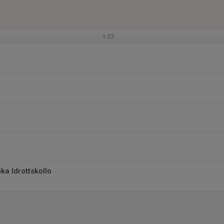
v.33
ka Idrottskollo