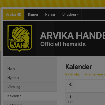
Arvika HK
Damer
Herrar
Ungdom
ARVIKA HAND
Officiell hemsida
Kalender
Hem
Gå till idag
|
Prenumerer
Nyheter
Våra lag
Kalender
1
Lör