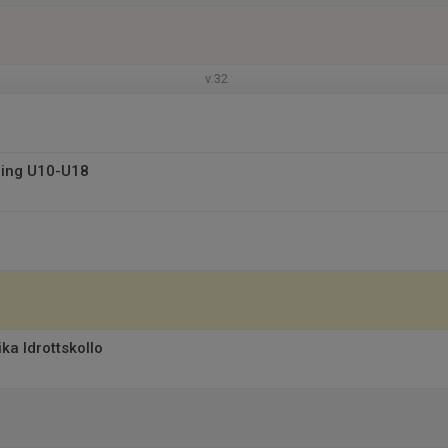
v.32
ning U10-U18
ka Idrottskollo