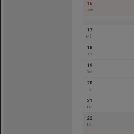
16
Sön
17
Mån
18
Tis
19
Ons
20
Tor
21
Fre
22
Lör