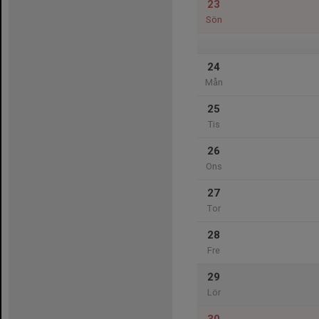
23
Sön
24
Mån
25
Tis
26
Ons
27
Tor
28
Fre
29
Lör