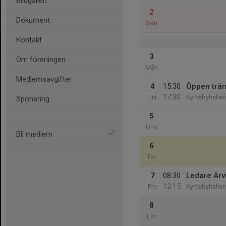
Bildgalleri
2
Dokument
Sön
Kontakt
3
Om föreningen
Mån
Medlemsavgifter
4
15:30
Öppen trä
17:30
Tis
Kyrkebyhallen
Sponsring
5
Ons
Bli medlem
6
Tor
7
08:30
Ledare Arvi
12:15
Fre
Kyrkebyhallen
8
Lör