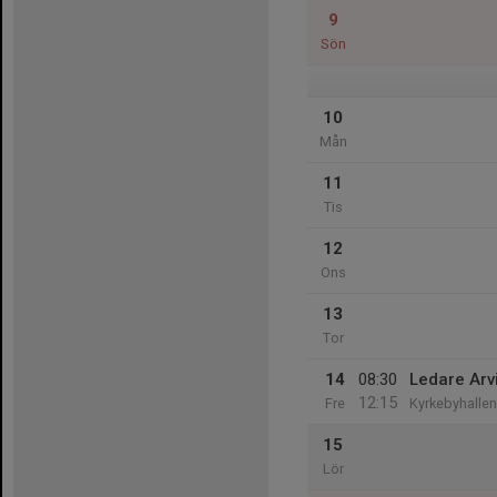
9
Sön
10
Mån
11
Tis
12
Ons
13
Tor
14
08:30
Ledare Arvi
12:15
Fre
Kyrkebyhallen
15
Lör