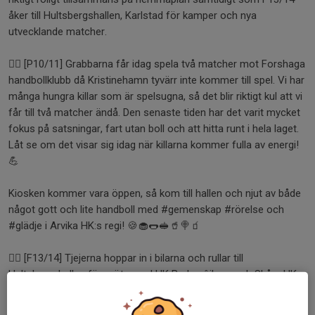
åker till Hultsbergshallen, Karlstad för kamper och nya
utvecklande matcher.
🤾‍♂️ [P10/11] Grabbarna får idag spela två matcher mot Forshaga
handbollklubb då Kristinehamn tyvärr inte kommer till spel. Vi har
många hungra killar som är spelsugna, så det blir riktigt kul att vi
får till två matcher ändå. Den senaste tiden har det varit mycket
fokus på satsningar, fart utan boll och att hitta runt i hela laget.
Låt se om det visar sig idag när killarna kommer fulla av energi!
💪
Kiosken kommer vara öppen, så kom till hallen och njut av både
något gott och lite handboll med #gemenskap #rörelse och
#glädje i Arvika HK:s regi! 🍪🧁🌭🥪🥤🍭🧃
🤾‍♀️ [F13/14] Tjejerna hoppar in i bilarna och rullar till
Hultsbergshallen för möte med HK Brukspôjkera och Skåre HK.
Tjejerna tränar på riktigt bra och även om det inte syns i
poängen i tabellen för seriespelet hur mycket energi och vilja det