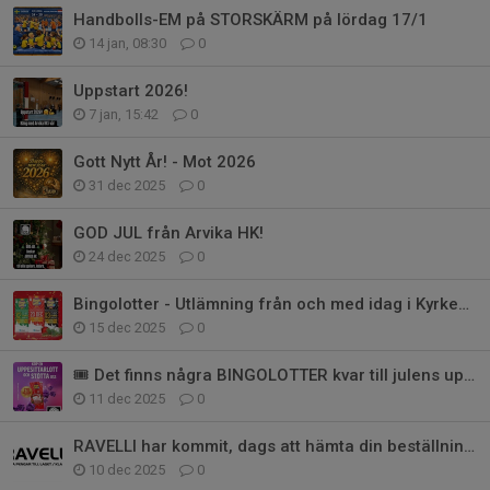
Handbolls-EM på STORSKÄRM på lördag 17/1
14 jan, 08:30
0
Uppstart 2026!
7 jan, 15:42
0
Gott Nytt År! - Mot 2026
31 dec 2025
0
GOD JUL från Arvika HK!
24 dec 2025
0
Bingolotter - Utlämning från och med idag i Kyrkebyhallen
15 dec 2025
0
🎟️ Det finns några BINGOLOTTER kvar till julens uppesittarkväll 📣
11 dec 2025
0
RAVELLI har kommit, dags att hämta din beställning!
10 dec 2025
0