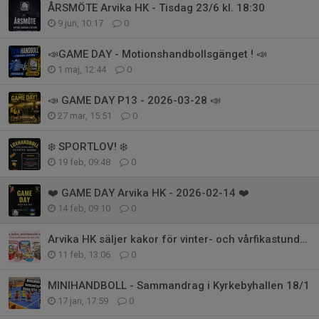
ÅRSMÖTE Arvika HK - Tisdag 23/6 kl. 18:30
9 jun, 10:17
0
📣GAME DAY - Motionshandbollsgänget ! 📣
1 maj, 12:44
0
📣 GAME DAY P13 - 2026-03-28 📣
27 mar, 15:51
0
❄️ SPORTLOV! ❄️
19 feb, 09:48
0
❤️ GAME DAY Arvika HK - 2026-02-14 ❤️
14 feb, 09:10
0
Arvika HK säljer kakor för vinter- och vårfikastunder!
11 feb, 13:06
0
MINIHANDBOLL - Sammandrag i Kyrkebyhallen 18/1
17 jan, 17:59
0