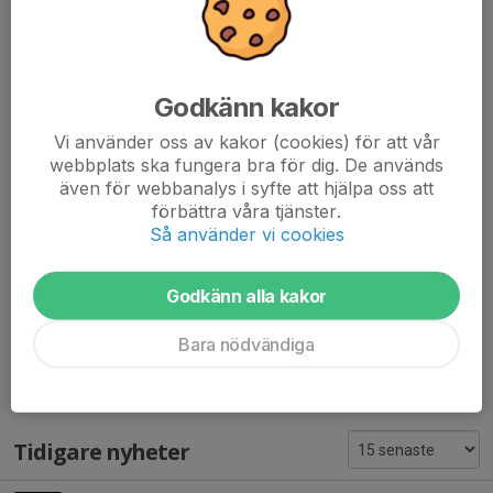
finns så kan ni vara säkra på att de alltid vill göra sitt bästa.
Mycket fokus har varit på att gå rakt mot mål och skapa lägen
för sig själva eller släppa vidare till sina lagkamrater. Nu kör vi!
Godkänn kakor
Heja AHK! 💛🖤💛
Vi använder oss av kakor (cookies) för att vår
webbplats ska fungera bra för dig. De används
📍 Kyrkebyhallen
även för webbanalys i syfte att hjälpa oss att
📅 14 februari
förbättra våra tjänster.
🕝 P10/11 kl. 12:00 och 13:15
Så använder vi cookies
#ArvikaHK #handboll #P1011 #F1314 #Kyrkebyhallen
#GameDay #GameDayAway #gemenskap #rörelse #glädje
Godkänn alla kakor
Dela nyhet
Bara nödvändiga
Tidigare nyheter