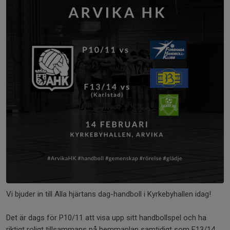
Vi bjuder in till Alla hjärtans dag-handboll i Kyrkebyhallen idag!
Det är dags för P10/11 att visa upp sitt handbollspel och ha
riktigt roligt tillsammans på hemmaplan samtidigt som F13/14