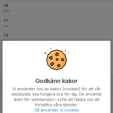
10
Mån
11
Tis
12
Ons
13
Tor
14
Fre
Godkänn kakor
15
Lör
Vi använder oss av kakor (cookies) för att vår
webbplats ska fungera bra för dig. De används
16
även för webbanalys i syfte att hjälpa oss att
Sön
förbättra våra tjänster.
v.34
Så använder vi cookies