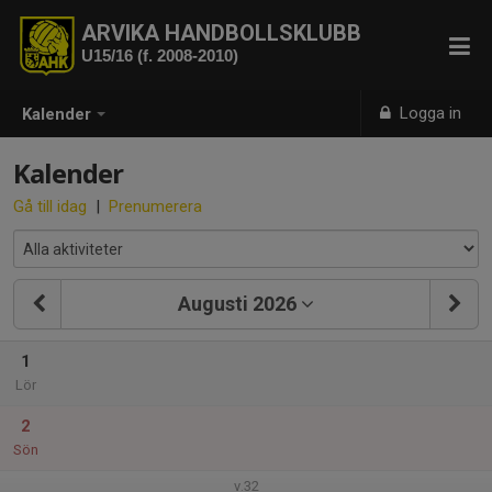
ARVIKA HANDBOLLSKLUBB
U15/16 (f. 2008-2010)
Logga in
Kalender
Kalender
Gå till idag
|
Prenumerera
Augusti 2026
1
Lör
2
Sön
v.32