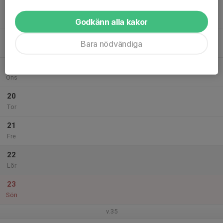
17
Mån
Godkänn alla kakor
18
Bara nödvändiga
Tis
19
Ons
20
Tor
21
Fre
22
Lör
23
Sön
v.35