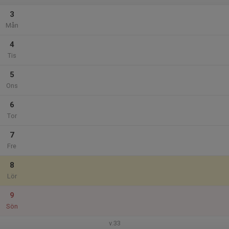
3
Mån
4
Tis
5
Ons
6
Tor
7
Fre
8
Lör
9
Sön
v.33