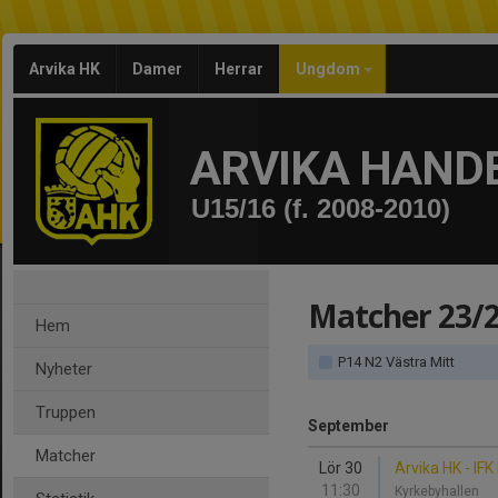
Arvika HK
Damer
Herrar
Ungdom
ARVIKA HAND
U15/16 (f. 2008-2010)
Matcher 23/
Hem
P14 N2 Västra Mitt
Nyheter
Truppen
September
Matcher
Lör 30
Arvika HK - IF
11:30
Kyrkebyhallen