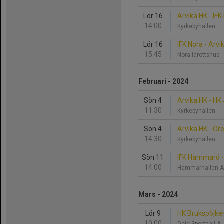
Lör 16
Arvika HK - IFK
14:00
Kyrkebyhallen
Lör 16
IFK Nora - Arvi
15:45
Nora Idrottshus
Februari - 2024
Sön 4
Arvika HK - HK
11:30
Kyrkebyhallen
Sön 4
Arvika HK - Ö
14:30
Kyrkebyhallen
Sön 11
IFK Hammarö -
14:00
Hammarhallen 
Mars - 2024
Lör 9
HK Brukspöjker
10:00