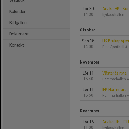
Statistik
Lör 30
Arvika HK - Ku
Kalender
14:30
Kyrkebyhallen
Bildgalleri
Oktober
Dokument
Sön 15
HK Brukspöjker
Kontakt
14:00
Deje Sporthall A
November
Lör 11
VästeråsIrsta 
15:40
Hammarhallen 
Lör 11
IFK Hammarö -
16:50
Hammarhallen 
December
Lör 16
Arvika HK - IF 
11:00
Kyrkebyhallen