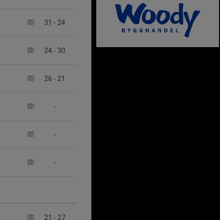
31
-
24
24
-
30
26
-
21
-
-
-
21
-
27