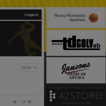
Logga in
17
-
20