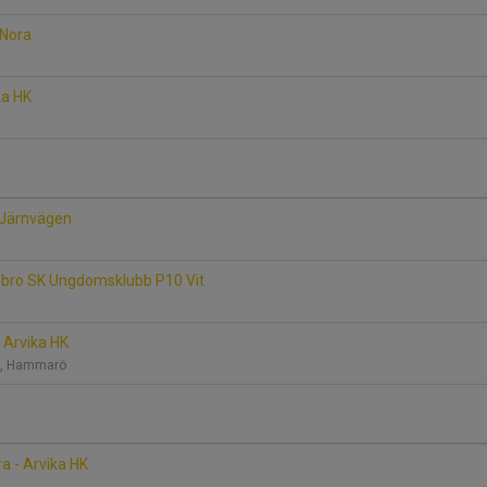
 Nora
ka HK
 Järnvägen
rebro SK Ungdomsklubb P10 Vit
 Arvika HK
A, Hammarö
a - Arvika HK