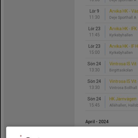
Deje Sporthall A
Lör 9
Arvika HK - Vä
11:30
Deje Sporthall A
Lör 23
Arvika HK - IF
11:45
Kyrkebyhallen
Lör 23
Arvika HK - IF 
15:00
Kyrkebyhallen
Sön 24
Vintrosa IS Vit
13:30
Birgittaskolan
Sön 24
Vintrosa IS Vit
13:30
Vintrosa Bollhall
Sön 24
HK Järnvägen -
15:45
Alléhallen, Hall
April - 2024
Lör 6
Kumla HF - Arv