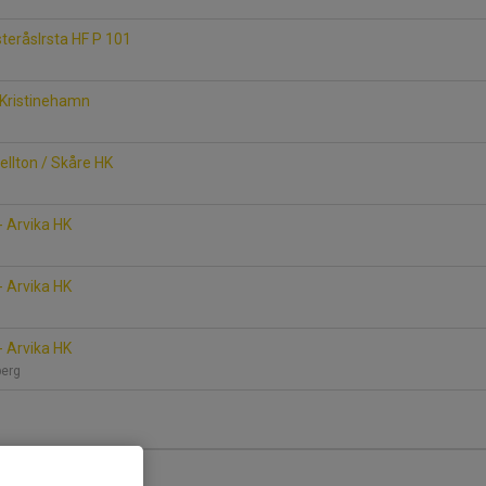
steråsIrsta HF P 101
K Kristinehamn
Hellton / Skåre HK
 - Arvika HK
 - Arvika HK
 Arvika HK
sberg
ika HK