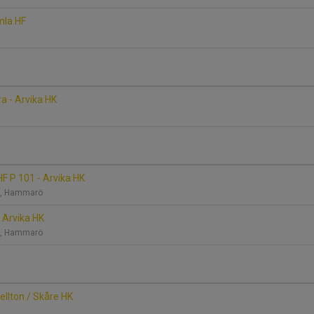
mla HF
a - Arvika HK
HF P 101 - Arvika HK
A, Hammarö
 Arvika HK
A, Hammarö
Hellton / Skåre HK