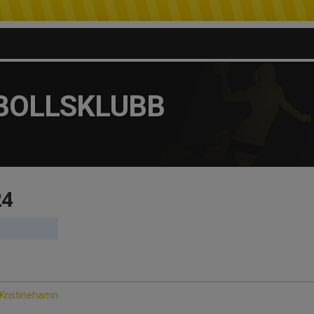
BOLLSKLUBB
24
K Kristinehamn